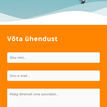
Võta ühendust