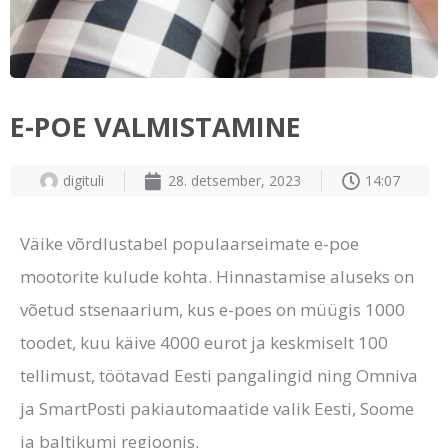
E-POE VALMISTAMINE
digituli
28. detsember, 2023
14:07
Väike võrdlustabel populaarseimate e-poe
mootorite kulude kohta. Hinnastamise aluseks on
võetud stsenaarium, kus e-poes on müügis 1000
toodet, kuu käive 4000 eurot ja keskmiselt 100
tellimust, töötavad Eesti pangalingid ning Omniva
ja SmartPosti pakiautomaatide valik Eesti, Soome
ja baltikumi regioonis.