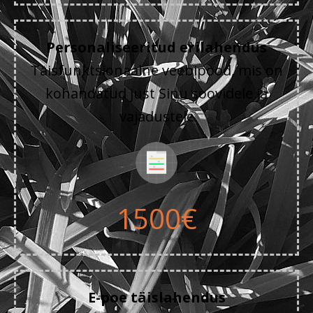
Personaliseeritud erilahendus
Täisfunktsionaalne veebipood, mis on
kohandatud just Sinu soovidele ja
vajadustele
1500€
E-poe täislahendus