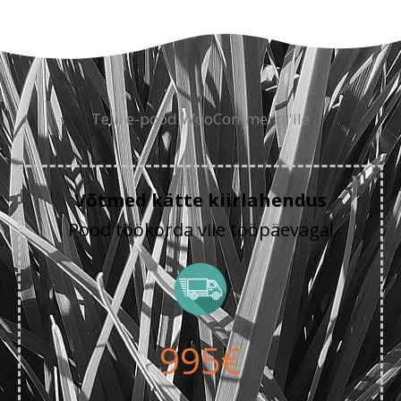
Telli e-pood WooCommerce'ile
Võtmed kätte kiirlahendus
Pood töökorda viie tööpäevaga!
995€