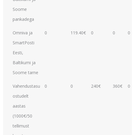
Soome
pankadega
Omniva ja
0
119.40€
0
0
0
SmartPosti
Eesti,
Baltikumi ja
Soome tarne
Vahendustasu
0
0
240€
360€
0
ostudelt
aastas
(1000€/50
tellimust