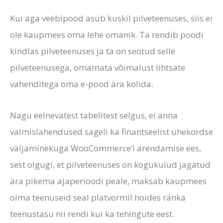
Kui aga veebipood asub kuskil pilveteenuses, siis ei
ole kaupmees oma lehe omanik. Ta rendib poodi
kindlas pilveteenuses ja ta on seotud selle
pilveteenusega, omamata võimalust lihtsate
vahenditega oma e-pood ära kolida.
Nagu eelnevatest tabelitest selgus, ei anna
valmislahendused sageli ka finantseelist ühekordse
väljaminekuga WooCommerce’i arendamise ees,
sest olgugi, et pilveteenuses on kogukulud jagatud
ära pikema ajaperioodi peale, maksab kaupmees
oima teenuseid seal platvormil hoides ränka
teenustasu nii rendi kui ka tehingute eest.