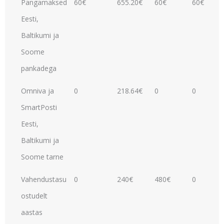
Pangamaksed
60€
655.20€
60€
60€
Eesti,
Baltikumi ja
Soome
pankadega
Omniva ja
0
218.64€
0
0
SmartPosti
Eesti,
Baltikumi ja
Soome tarne
Vahendustasu
0
240€
480€
0
ostudelt
aastas