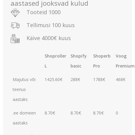
aastased jooksvad kulud
Tooteid 1000
Tellimusi 100 kuus
Käive 4000€ kuus
Shoproller
Shopify
Shoperb
Voog
L
basic
Pro
Premium
Majutus või
1425.60€
288€
1788€
468€
teenus
aastaks
.ee domeen
8.70€
8.70€
8.70€
0
aastaks