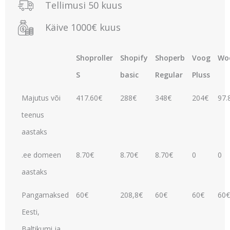
Tellimusi 50 kuus
Käive 1000€ kuus
Shoproller
Shopify
Shoperb
Voog
Wo
S
basic
Regular
Pluss
Majutus või
417.60€
288€
348€
204€
97.
teenus
aastaks
.ee domeen
8.70€
8.70€
8.70€
0
0
aastaks
Pangamaksed
60€
208,8€
60€
60€
60€
Eesti,
Baltikumi ja