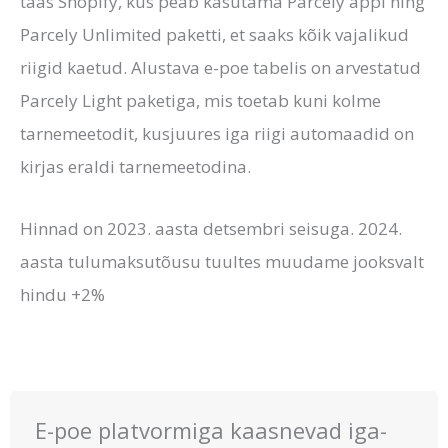
taas Shopify, kus peab kasutama Parcely äppi ning
Parcely Unlimited paketti, et saaks kõik vajalikud
riigid kaetud. Alustava e-poe tabelis on arvestatud
Parcely Light paketiga, mis toetab kuni kolme
tarnemeetodit, kusjuures iga riigi automaadid on
kirjas eraldi tarnemeetodina.
Hinnad on 2023. aasta detsembri seisuga. 2024.
aasta tulumaksutõusu tuultes muudame jooksvalt
hindu +2%
E-poe platvormiga kaasnevad iga-