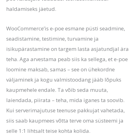
haldamiseks jäetud.
WooCommerce’is e-poe esmane püsti seadmine,
seadistamine, testimine, turvamine ja
isikupärastamine on targem lasta asjatundjal ära
teha. Aga arvestama peab siis ka sellega, et e-poe
loomine maksab, samas – see on ühekordne
väljaminek ja kogu valmistoodang jääb lõpuks
kaupmehele endale. Ta võib seda muuta,
laiendada, piirata – teha, mida iganes ta soovib.
Kui serverimajutuse teenuse pakkujat vahetada,
siis saab kaupmees võtta terve oma süsteemi ja
selle 1:1 lihtsalt teise kohta kolida.