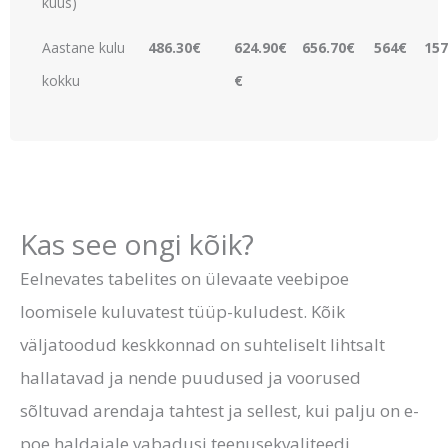
kuus)
Aastane kulu
486.30€
624.90€
656.70€
564€
157
kokku
€
Kas see ongi kõik?
Eelnevates tabelites on ülevaate veebipoe
loomisele kuluvatest tüüp-kuludest. Kõik
väljatoodud keskkonnad on suhteliselt lihtsalt
hallatavad ja nende puudused ja voorused
sõltuvad arendaja tahtest ja sellest, kui palju on e-
poe haldajale vabadusi teenusekvaliteedi