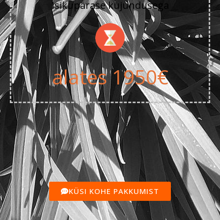
Isikupärase kujundusega
alates 1950€
KÜSI KOHE PAKKUMIST